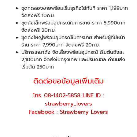
ชุดทดลองขายพร้อมเริ่มธุรกิจได้ทันที ราคา 1,199บาท
จัดส่งฟรี 10ก.ม.
ชุดถังเล็กพร้อมอุปกรณ์ในการขาย ราคา 5,990บาท
จัดส่งฟรี 20ก.ม.
ชุดถังใหญ่พร้อมอุปกรณ์ในการขาย สำหรับผู้ที่มีหน้า
ร้าน ราคา 7,990บาท จัดส่งฟรี 20ก.ม.
บริการเหมาถัง จัดเลี้ยงพร้อมอุปกรณ์ เริ่มต้นถังละ
2,100บาท จัดส่งในกรุงเทพ และปริมณฑล ค่าขนส่ง
เริ่มต้น 250บาท
ติดต่อขอข้อมูลเพิ่มเติม
โทร.
08-1402-
5858
LINE ID :
strawberry_lovers
Facebook :
Strawberry Lovers