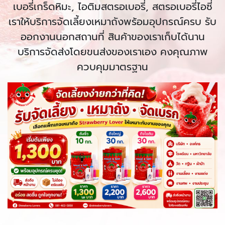
เบอรี่เกร็ดหิมะ, ไอติมสตรอเบอรี่, สตรอเบอรี่ไอซี่
เราให้บริการจัดเลี้ยงเหมาถังพร้อมอุปกรณ์ครบ รับ
ออกงานนอกสถานที่ สินค้าของเราเก็บได้นาน
บริการจัดส่งโดยขนส่งของเราเอง คงคุณภาพ
ควบคุมมาตรฐาน