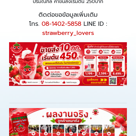
ปริมณฑล ค่าขนส่งเริ่มต้น 250บาท
ติดต่อขอข้อมูลเพิ่มเติม
โทร.
08-1402-5858
LINE ID :
strawberry_lovers