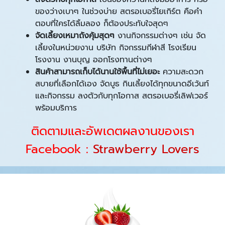
ของว่างเบาๆ ในช่วงบ่าย สตรอเบอรี่โยเกิร์ต คือคำ
ตอบที่ใครได้ลิ้มลอง ก็ต้องประทับใจสุดๆ
จัดเลี้ยงเหมาถังคุ้มสุดๆ
งานกิจกรรมต่างๆ เช่น จัด
เลี้ยงในหน่วยงาน บริษัท กิจกรรมกีฬาสี โรงเรียน
โรงงาน งานบุญ ออกโรงทานต่างๆ
สินค้าสามารถเก็บได้นานใช้พื้นที่ไม่เยอะ
ความสะดวก
สบายที่เลือกได้เอง จัดบูธ กินเลี้ยงได้ทุกขนาดอีเว้นท์
และกิจกรรม ลงตัวกับทุกโอกาส สตรอเบอรี่เลิฟเวอร์
พร้อมบริการ
ติดตามและอัพเดตผลงานของเรา
Facebook :
Strawberry Lovers