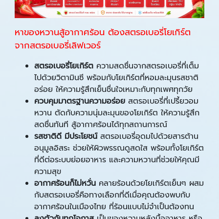
หาของหวานสู้อากาศร้อน ต้องสตรอเบอรี่โยเกิร์ต
จากสตรอเบอรี่เลิฟเวอร์
สตรอเบอรี่โยเกิร์ต
ความสดชื่นจากสตรอเบอรี่ที่เต็ม
ไปด้วยวิตามินซี พร้อมกับโยเกิร์ตที่หอมละมุนรสชาติ
อร่อย ให้ความรู้สึกเย็นชื่นใจเหมาะกับทุกเพศทุกวัย
ควบคุมมาตรฐานความอร่อย
สตรอเบอรี่ที่เปรี้ยวอม
หวาน ตัดกับความนุ่มละมุนของโยเกิร์ต ให้ความรู้สึก
สดชื่นทันที สู้อากาศร้อนได้ทุกสถานการณ์
รสชาติดี มีประโยชน์
สตรอเบอรี่อุดมไปด้วยสารต้าน
อนุมูลอิสระ ช่วยให้ผิวพรรณดูสดใส พร้อมทั้งโยเกิร์ต
ที่ดีต่อระบบย่อยอาหาร และความหวานที่ช่วยให้คุณมี
ความสุข
อากาศร้อนก็ไม่หวั่น
คลายร้อนด้วยโยเกิร์ตเย็นๆ ผสม
กับสตรอเบอรี่คือทางเลือกที่ดีเมื่อคุณต้องพบกับ
อากาศร้อนในเมืองไทย ที่ร้อนแบบไม่จำเป็นต้องทน
ลงตัวกับทุกโอกาส
เป็นของหวานหลังมื้ออาหาร หรือ