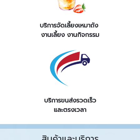
บริการจัดเลี้ยงเหมาถัง
งานเลี้ยง งานกิจกรรม
บริการขนส่งรวดเร็ว
และตรงเวลา
สินค้าและบริการ