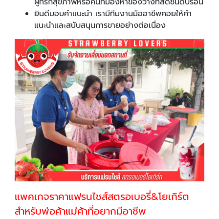
ผู้ที่รักสุขภาพหรือคนที่มองหาของว่างที่สดชื่นดับร้อน
ยินดีมอบคำแนะนำ เรามีทีมงานมืออาชีพคอยให้คำ
แนะนำและสนับสนุนการขายอย่างต่อเนื่อง
แพคเกจราคาแฟรนไชส์สตรอเบอรี่&โยเกิร์ต
สำหรับพ่อค้าแม่ค้าที่อยากมีอาชีพ