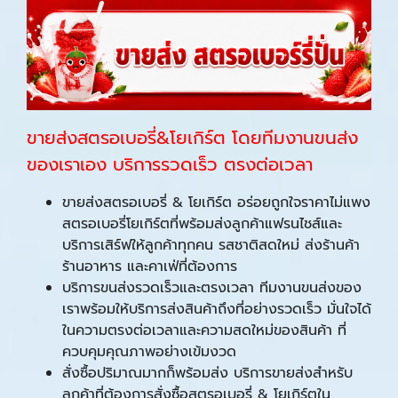
ขายส่งสตรอเบอรี่&โยเกิร์ต โดยทีมงานขนส่ง
ของเราเอง บริการรวดเร็ว ตรงต่อเวลา
ขายส่งสตรอเบอรี่ & โยเกิร์ต อร่อยถูกใจราคาไม่แพง
สตรอเบอรี่โยเกิร์ตที่พร้อมส่งลูกค้าแฟรนไชส์และ
บริการเสิร์ฟให้ลูกค้าทุกคน รสชาติสดใหม่ ส่งร้านค้า
ร้านอาหาร และคาเฟ่ที่ต้องการ
บริการขนส่งรวดเร็วและตรงเวลา ทีมงานขนส่งของ
เราพร้อมให้บริการส่งสินค้าถึงที่อย่างรวดเร็ว มั่นใจได้
ในความตรงต่อเวลาและความสดใหม่ของสินค้า ที่
ควบคุมคุณภาพอย่างเข้มงวด
สั่งซื้อปริมาณมากก็พร้อมส่ง บริการขายส่งสำหรับ
ลูกค้าที่ต้องการสั่งซื้อสตรอเบอรี่ & โยเกิร์ตใน