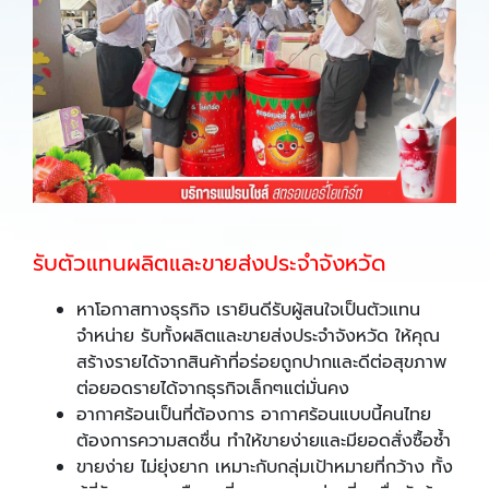
รับตัวแทนผลิตและขายส่งประจำจังหวัด
หาโอกาสทางธุรกิจ เรายินดีรับผู้สนใจเป็นตัวแทน
จำหน่าย รับทั้งผลิตและขายส่งประจำจังหวัด ให้คุณ
สร้างรายได้จากสินค้าที่อร่อยถูกปากและดีต่อสุขภาพ
ต่อยอดรายได้จากธุรกิจเล็กๆแต่มั่นคง
อากาศร้อนเป็นที่ต้องการ อากาศร้อนแบบนี้คนไทย
ต้องการความสดชื่น ทำให้ขายง่ายและมียอดสั่งซื้อซ้ำ
ขายง่าย ไม่ยุ่งยาก เหมาะกับกลุ่มเป้าหมายที่กว้าง ทั้ง