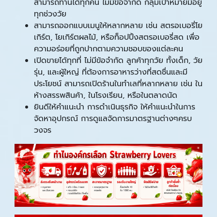
สามารถทานได้ทุกคน ไม่มีข้อจำกัด กลุ่มเป้าหมายมีอยู่
ทุกช่วงวัย
สามารถออกแบบเมนูให้หลากหลาย เช่น สตรอเบอรี่โย
เกิร์ต, โยเกิร์ตผลไม้, หรือท็อปปิ้งสตรอเบอรี่สด เพื่อ
ความอร่อยที่ถูกปากตามความชอบของแต่ละคน
เปิดขายได้ทุกที่ ไม่มีข้อจำกัด ลูกค้าทุกวัย ทั้งเด็ก, วัย
รุ่น, และผู้ใหญ่ ที่ต้องการอาหารว่างที่สดชื่นและมี
ประโยชน์ สามารถเปิดร้านในทำเลที่หลากหลาย เช่น ใน
ห้างสรรพสินค้า, ในโรงเรียน, หรือในตลาดนัด
ยินดีให้คำแนะนำ
การดำเนินธุรกิจ ให้คำแนะนำในการ
จัดหาอุปกรณ์ การดูแลจัดการมาตรฐานต่างๆครบ
วงจร