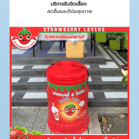
บริการรับจัดเลี้ยง
สดชื่นและดีต่อสุขภาพ