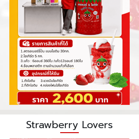
Strawberry Lovers