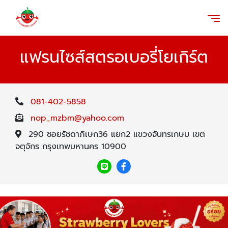
แฟรนไซส์สตรอเบอรี่โยเกิร์ต
081-402-5858
nop_mzbm@yahoo.com
290 ซอยรัชดาภิเษก36 แยก2 แขวงจันทรเกษม เขต
จตุจักร กรุงเทพมหานคร 10900