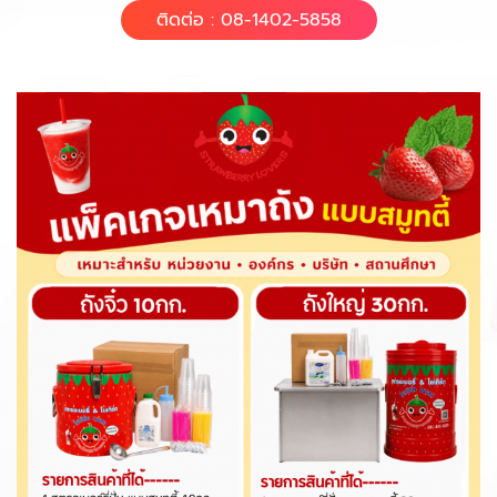
ติดต่อ : 08-1402-5858